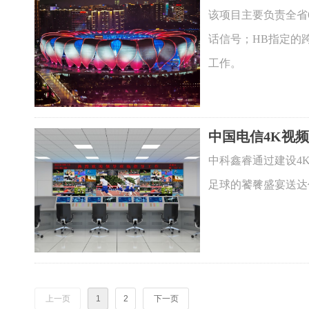
该项目主要负责全省
话信号；HB指定的
工作。
中国电信4K视
中科鑫睿通过建设4
足球的饕餮盛宴送达
上一页
1
2
下一页